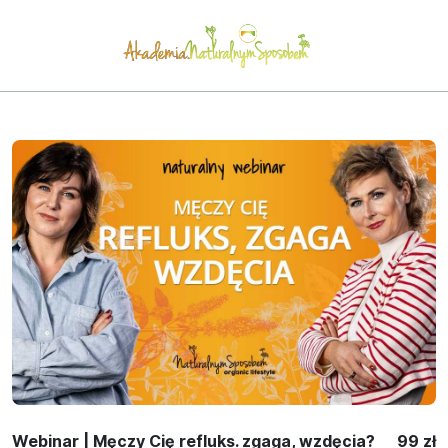
Webinar | Męczy Cię refluks. zgaga, wzdęcia?
99 zł